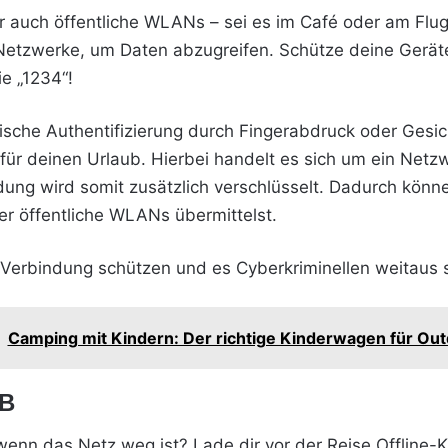
er auch öffentliche WLANs – sei es im Café oder am Flug
 Netzwerke, um Daten abzugreifen. Schütze deine Gerät
e „1234“!
rische Authentifizierung durch Fingerabdruck oder Gesi
für deinen Urlaub. Hierbei handelt es sich um ein Netzw
dung wird somit zusätzlich verschlüsselt. Dadurch könn
r öffentliche WLANs übermittelst.
e Verbindung schützen und es Cyberkriminellen weitaus
Camping mit Kindern: Der richtige Kinderwagen für O
 B
enn das Netz weg ist? Lade dir vor der Reise Offline-Ka