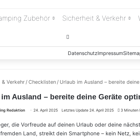
amping Zubehör
Sicherheit & Verkehr
Suchen nach
Datenschutz
Impressum
Sitema
t & Verkehr
/
Checklisten
/
Urlaub im Ausland – bereite deine
 im Ausland – bereite deine Geräte opti
ng Redaktion
24. April 2025
Letztes Update 24. April 2025
3 Minuten 
Flieger, die Vorfreude auf deinen Urlaub oder deine näch
m fremden Land, streikt dein Smartphone – kein Netz, k