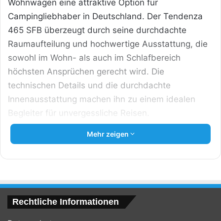
Wohnwagen eine attraktive Option für
Campingliebhaber in Deutschland. Der Tendenza
465 SFB überzeugt durch seine durchdachte
Raumaufteilung und hochwertige Ausstattung, die
sowohl im Wohn- als auch im Schlafbereich
höchsten Ansprüchen gerecht wird. Die
technischen Details und die durchdachte
Innenausstattung machen ihn zu einem idealen
Begleiter für unvergessliche Reisen.
Mehr zeigen
Rechtliche Informationen
Wohnwagen Fendt Tendenza 465 SFB: Luxus
auf Rädern 2025 [Bildinhalt mit KI erstellt]