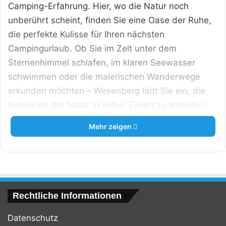
Camping-Erfahrung. Hier, wo die Natur noch
unberührt scheint, finden Sie eine Oase der Ruhe,
die perfekte Kulisse für Ihren nächsten
Campingurlaub. Ob Sie im Zelt unter dem
Sternenhimmel schlafen, im klaren Seewasser
schwimmen oder die malerischen Wanderwege
erkunden möchten – Wesenberg lädt Sie ein, die
Schönheit der Natur in vollen Zügen zu genießen.
Mit familienfreundlichen Campingplätzen, die jede
Mehr zeigen
Menge Aktivitäten für Kinder bieten, und
unzähligen Möglichkeiten für Wassersport und
Öko-Camping, verspricht Wesenberg ein
unvergessliches Erlebnis für Camper aller
Altersgruppen. Tauchen Sie ein in das
Rechtliche Informationen
Naturerlebnis Wesenberg und entdecken Sie,
Datenschutz
warum dieser Ort bei Outdoor-Enthusiasten so