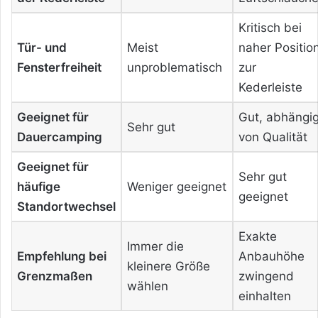
Kritisch bei
Tür- und
Meist
naher Positio
Fensterfreiheit
unproblematisch
zur
Kederleiste
Geeignet für
Gut, abhängi
Sehr gut
Dauercamping
von Qualität
Geeignet für
Sehr gut
häufige
Weniger geeignet
geeignet
Standortwechsel
Exakte
Immer die
Empfehlung bei
Anbauhöhe
kleinere Größe
Grenzmaßen
zwingend
wählen
einhalten