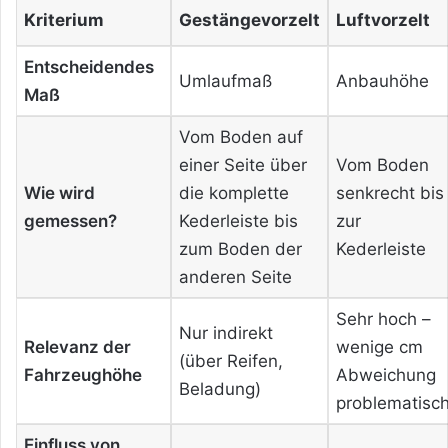
Kriterium
Gestängevorzelt
Luftvorzelt
Entscheidendes
Umlaufmaß
Anbauhöhe
Maß
Vom Boden auf
einer Seite über
Vom Boden
Wie wird
die komplette
senkrecht bis
gemessen?
Kederleiste bis
zur
zum Boden der
Kederleiste
anderen Seite
Sehr hoch –
Nur indirekt
Relevanz der
wenige cm
(über Reifen,
Fahrzeughöhe
Abweichung
Beladung)
problematisc
Einfluss von