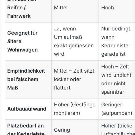
Reifen /
Mittel
Hoch
Fahrwerk
Ja, wenn
Nur bedingt,
Geeignet für
Umlaufmaß
wenn
ältere
exakt gemessen
Kederleiste
Wohnwagen
wird
gerade ist
Hoch – Zelt
Empfindlichkeit
Mittel – Zelt sitzt
wird undicht
bei falschem
locker oder
oder nicht
Maß
flattert
spannbar
Höher (Gestänge
Geringer
Aufbauaufwand
montieren)
(aufpumpen)
Platzbedarf an
Höher (dicke
Gering
der Kederleiste
Luftschläuche